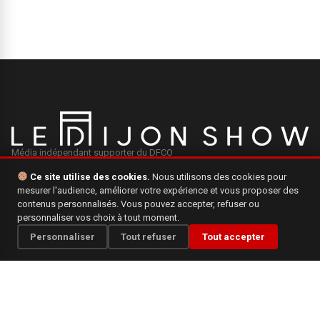
Média indépendant supporter du DFCO
Ce site utilise des cookies.
Nous utilisons des cookies pour
mesurer l'audience, améliorer votre expérience et vous proposer des
INFORMATIONS
contenus personnalisés. Vous pouvez accepter, refuser ou
personnaliser vos choix à tout moment.
Mentions légales
Personnaliser
Tout refuser
Tout accepter
Qui sommes-nous ?
Politique de confidentialité
CONTACT
Une question, une suggestion ? N'hésitez pas à nous écrire.