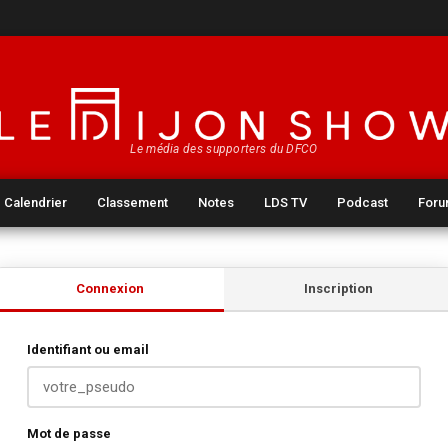
Le média des supporters du DFCO
Calendrier
Classement
Notes
LDS TV
Podcast
For
Connexion
Inscription
Identifiant ou email
Mot de passe