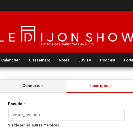
Le média des supporters du DFCO
Calendrier
Classement
Notes
LDS TV
Podcast
For
Connexion
Inscription
Pseudo
*
Visible par les autres membres.