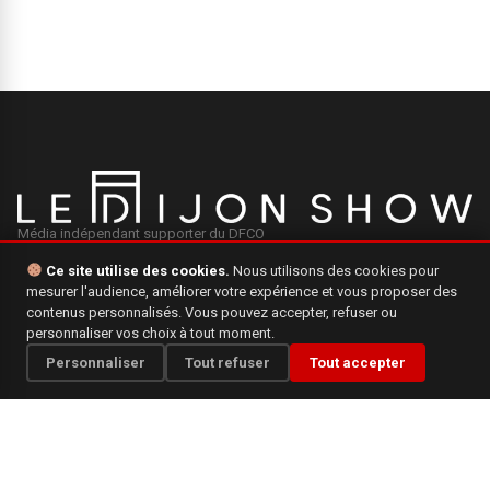
Média indépendant supporter du DFCO
Ce site utilise des cookies.
Nous utilisons des cookies pour
mesurer l'audience, améliorer votre expérience et vous proposer des
INFORMATIONS
contenus personnalisés. Vous pouvez accepter, refuser ou
personnaliser vos choix à tout moment.
Mentions légales
Personnaliser
Tout refuser
Tout accepter
Qui sommes-nous ?
Politique de confidentialité
CONTACT
Une question, une suggestion ? N'hésitez pas à nous écrire.