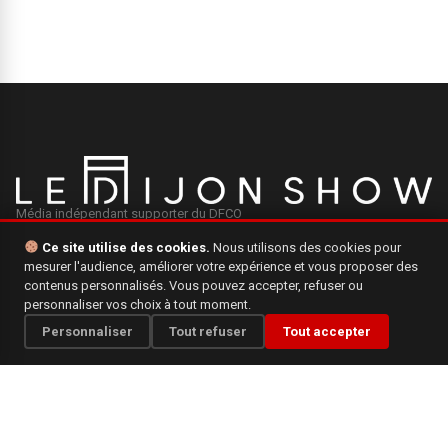
Média indépendant supporter du DFCO
Ce site utilise des cookies.
Nous utilisons des cookies pour
mesurer l'audience, améliorer votre expérience et vous proposer des
INFORMATIONS
contenus personnalisés. Vous pouvez accepter, refuser ou
personnaliser vos choix à tout moment.
Mentions légales
Personnaliser
Tout refuser
Tout accepter
Qui sommes-nous ?
Politique de confidentialité
CONTACT
Une question, une suggestion ? N'hésitez pas à nous écrire.