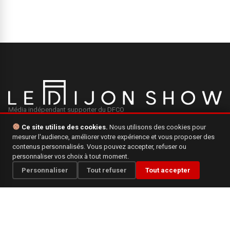
Média indépendant supporter du DFCO
Ce site utilise des cookies.
Nous utilisons des cookies pour
mesurer l'audience, améliorer votre expérience et vous proposer des
INFORMATIONS
contenus personnalisés. Vous pouvez accepter, refuser ou
personnaliser vos choix à tout moment.
Mentions légales
Personnaliser
Tout refuser
Tout accepter
Qui sommes-nous ?
Politique de confidentialité
CONTACT
Une question, une suggestion ? N'hésitez pas à nous écrire.