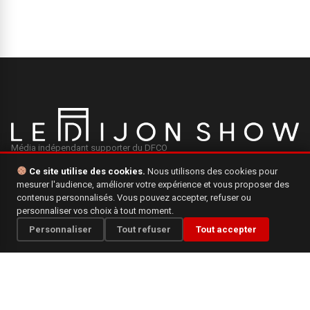
Média indépendant supporter du DFCO
Ce site utilise des cookies.
Nous utilisons des cookies pour
mesurer l'audience, améliorer votre expérience et vous proposer des
INFORMATIONS
contenus personnalisés. Vous pouvez accepter, refuser ou
personnaliser vos choix à tout moment.
Mentions légales
Personnaliser
Tout refuser
Tout accepter
Qui sommes-nous ?
Politique de confidentialité
CONTACT
Une question, une suggestion ? N'hésitez pas à nous écrire.